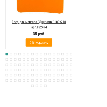
Веер для мангала "Друг огня" 180х218
Мангал походный
арт.182494
нержаве
35 руб.
207
В корзину
В к