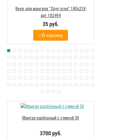
Веер для мангала "Друг огня" 180х218
Мангал походный
арт.182494
нержаве
35 руб.
207
В корзину
В к
Мангал разборный с сумкой 30
Мангал разбор
3700 руб.
420