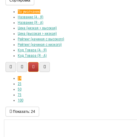
Сортировка
По умолчанию
Название (А - Я)
Название (Я - А)
Цена (низкая > высокая)
Цена (высокая > низкая)
Рейтинг (начиная с высокого)
Рейтинг (начиная с низкого)
Код Товара (А - Я)
Код Товара (Я - А)
24
25
50
75
100
Показать:
24