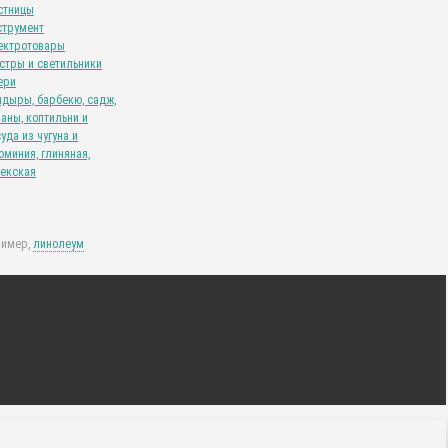
стницы
струмент
ектротовары
стры и светильники
ери
ндыры, барбекю, садж,
аны, коптильни и
уда из чугуна и
миния, глиняная,
бекская
ример,
линолеум