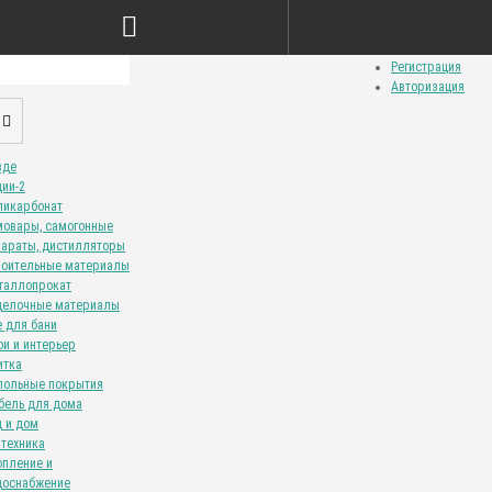
Сравнение товаров (0)
Закладки (0)
Личный кабинет
Регистрация
Авторизация
зде
ции-2
ликарбонат
мовары, самогонные
параты, дистилляторы
роительные материалы
таллопрокат
делочные материалы
е для бани
ои и интерьер
итка
польные покрытия
бель для дома
д и дом
нтехника
опление и
доснабжение