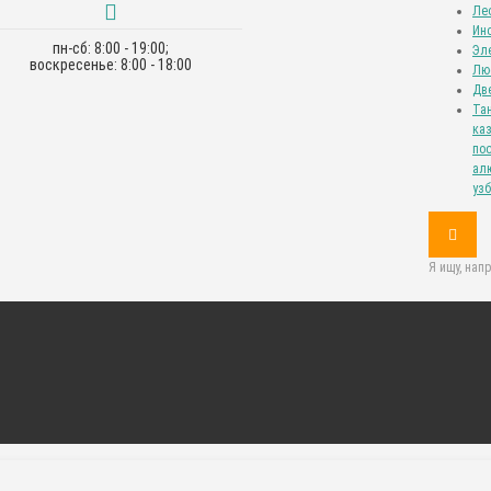
Ле
Ин
пн-сб: 8:00 - 19:00;
Эл
воскресенье: 8:00 - 18:00
Лю
Дв
Та
каз
пос
алю
уз
Я ищу, нап