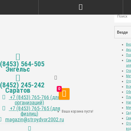
Везде
Ве
Ак
По
Са
 (8453) 564-505
ап
Энгельс
Ст
Ме
От
 (8452) 245-242
Вс
Саратов
0
Об
+7 (8453) 765-766 (для
Пл
организаций)
На
+7 (8453) 765-765 (для
Ме
Ваша корзина пуста!
физлиц)
Са
Са
magazin@stroydvor2002.ru
От
во