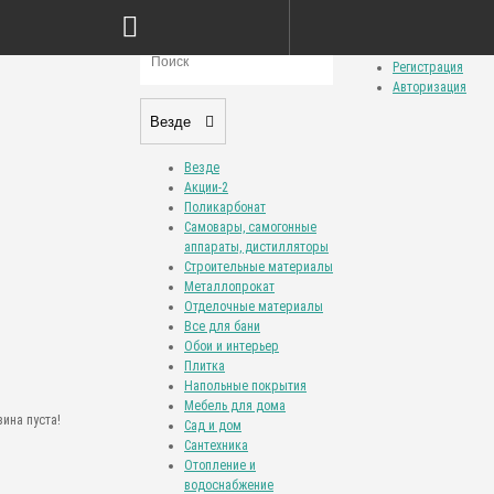
Сравнение товаров (0)
Закладки (0)
Личный кабинет
Регистрация
Авторизация
Везде
Везде
Акции-2
Поликарбонат
Самовары, самогонные
аппараты, дистилляторы
Строительные материалы
Металлопрокат
Отделочные материалы
Все для бани
Обои и интерьер
Плитка
Напольные покрытия
Мебель для дома
ина пуста!
Сад и дом
Сантехника
Отопление и
водоснабжение