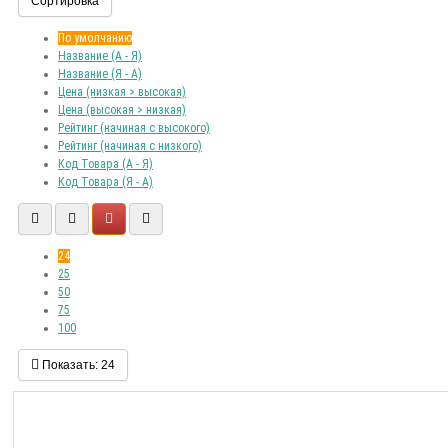
Сортировка
По умолчанию
Название (А - Я)
Название (Я - А)
Цена (низкая > высокая)
Цена (высокая > низкая)
Рейтинг (начиная с высокого)
Рейтинг (начиная с низкого)
Код Товара (А - Я)
Код Товара (Я - А)
24
25
50
75
100
Показать:
24