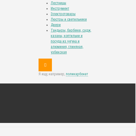
Лестницы
Инструмент
Электротовары
Люстры и светильники
Двери
Тандыры, барбекю, садж,
казаны, коптильни и
посуда из чугуна и
алюминия, глиняная,
узбекская
Я ищу, например,
поликарбонат