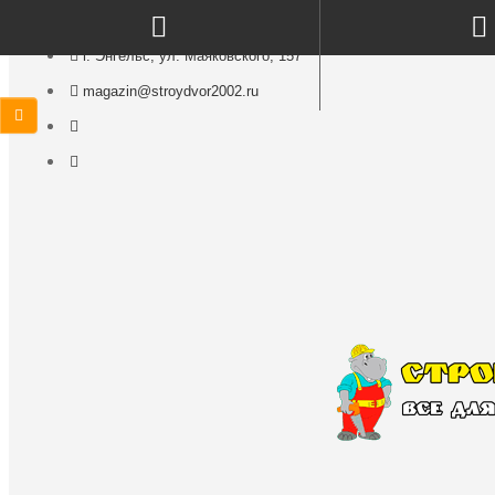
г. Энгельс, ул. Маяковского, 157
magazin@stroydvor2002.ru