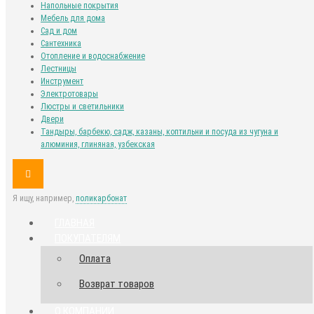
Напольные покрытия
Мебель для дома
Сад и дом
Сантехника
Отопление и водоснабжение
Лестницы
Инструмент
Электротовары
Люстры и светильники
Двери
Тандыры, барбекю, садж, казаны, коптильни и посуда из чугуна и
алюминия, глиняная, узбекская
Я ищу, например,
поликарбонат
ГЛАВНАЯ
ПОКУПАТЕЛЯМ
Оплата
Возврат товаров
О КОМПАНИИ