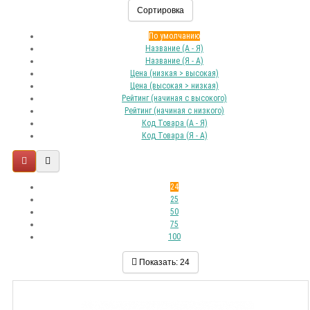
Сортировка
По умолчанию
Название (А - Я)
Название (Я - А)
Цена (низкая > высокая)
Цена (высокая > низкая)
Рейтинг (начиная с высокого)
Рейтинг (начиная с низкого)
Код Товара (А - Я)
Код Товара (Я - А)
24
25
50
75
100
Показать:
24