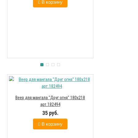
В корзину
В к
Веер для мангала "Друг огня" 180х218
Модульная гриль
арт.182494
доп.секцией +
35 руб.
1595