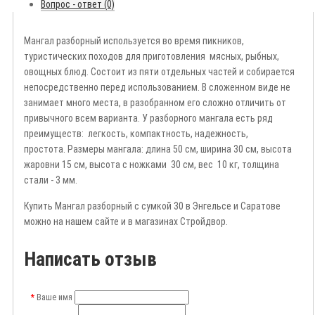
Вопрос - ответ (0)
Мангал разборный используется во время пикников,
туристических походов для приготовления
мясных, рыбных,
овощных блюд. Состоит из пяти отдельных частей и собирается
непосредственно перед использованием. В сложенном виде не
занимает много места, в разобранном его сложно отличить от
привычного всем варианта.
У разборного мангала есть ряд
преимуществ: легкость
,
компактность
,
надежность
,
простота
.
Размеры мангала: длина 50 с
м
,
ширина 30 с
м
,
высота
жаровни 15 с
м
,
высота с ножками 30 с
м
,
вес
10 кг
,
т
олщина
стали - 3 мм
.
Купить Мангал разборный с сумкой 30 в Энгельсе и Саратове
можно на нашем сайте и в магазинах Стройдвор.
Написать отзыв
Ваше имя