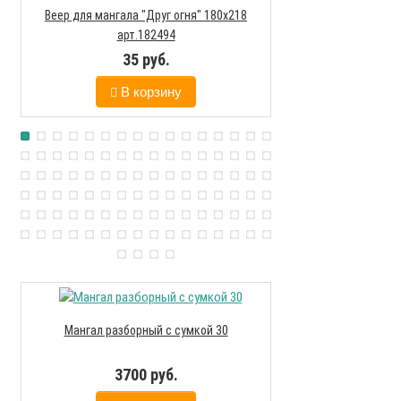
Веер для мангала "Друг огня" 180х218
Мангал походный
арт.182494
нержаве
35 руб.
207
В корзину
В к
Мангал разборный с сумкой 30
Мангал разбор
3700 руб.
420