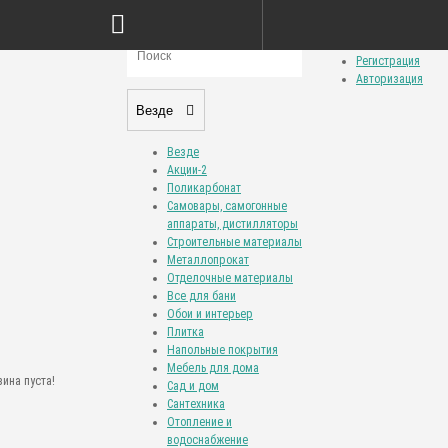
Сравнение товаров (0)
Закладки (0)
Личный кабинет
Регистрация
Авторизация
Везде
Везде
Акции-2
Поликарбонат
Самовары, самогонные
аппараты, дистилляторы
Строительные материалы
Металлопрокат
Отделочные материалы
Все для бани
Обои и интерьер
Плитка
Напольные покрытия
Мебель для дома
ина пуста!
Сад и дом
Сантехника
Отопление и
водоснабжение