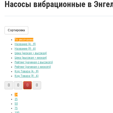
Насосы вибрационные в Энге
Сортировка
По умолчанию
Название (А - Я)
Название (Я - А)
Цена (низкая > высокая)
Цена (высокая > низкая)
Рейтинг (начиная с высокого)
Рейтинг (начиная с низкого)
Код Товара (А - Я)
Код Товара (Я - А)
24
25
50
75
100