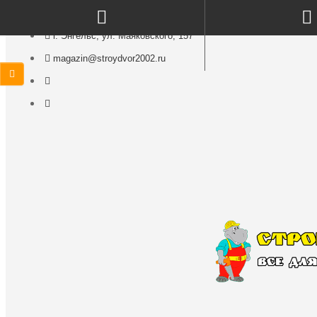
г. Энгельс, ул. Маяковского, 157
magazin@stroydvor2002.ru