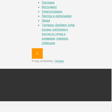
Лестницы
Инструмент
Электротовары
Люстры и светильники
Двери
Тандыры, барбекю, садж,
казаны, коптильни и
посуда из чугуна и
алюминия, глиняная,
узбекская
Я ищу, например,
тандыр