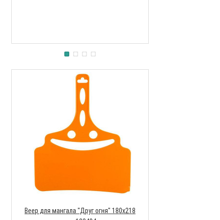
Веер для мангала "Друг огня" 180х218
Мангал походный