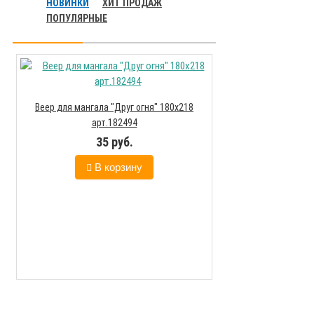
НОВИНКИ
ХИТ ПРОДАЖ
ПОПУЛЯРНЫЕ
Веер для мангала "Друг огня" 180х218
арт.182494
35 руб.
В корзину
Мангал походный
нержаве
207