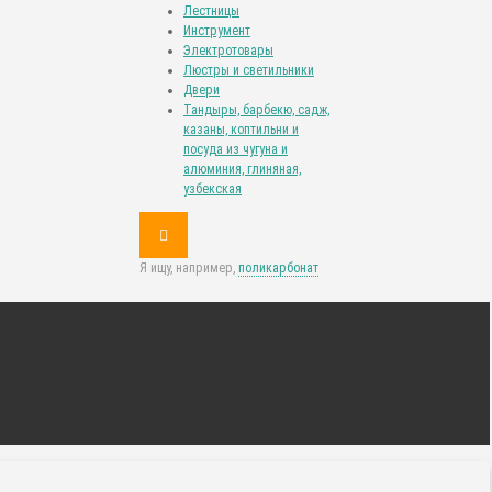
Лестницы
Инструмент
Электротовары
Люстры и светильники
Двери
Тандыры, барбекю, садж,
казаны, коптильни и
посуда из чугуна и
алюминия, глиняная,
узбекская
Я ищу, например,
поликарбонат