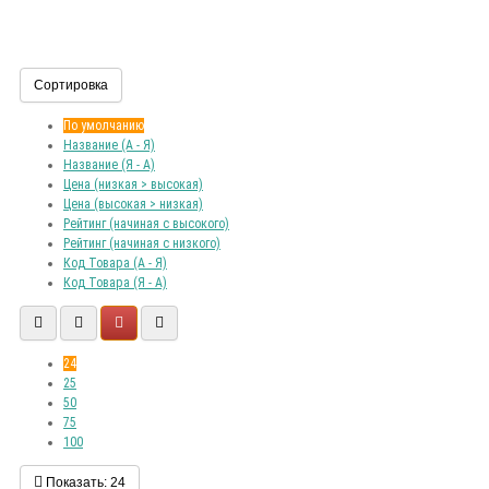
Сортировка
По умолчанию
Название (А - Я)
Название (Я - А)
Цена (низкая > высокая)
Цена (высокая > низкая)
Рейтинг (начиная с высокого)
Рейтинг (начиная с низкого)
Код Товара (А - Я)
Код Товара (Я - А)
24
25
50
75
100
Показать:
24