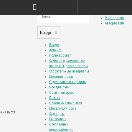
Сравнение товаров (0)
Закладки (0)
Личный кабинет
Регистрация
Авторизация
Везде
Везде
Акции-2
Поликарбонат
Самовары, самогонные
аппараты, дистилляторы
Строительные материалы
Металлопрокат
Отделочные материалы
Все для бани
Обои и интерьер
Плитка
Напольные покрытия
Мебель для дома
ина пуста!
Сад и дом
Сантехника
Отопление и
водоснабжение