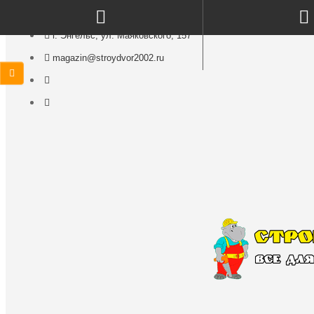
г. Энгельс, ул. Маяковского, 157
magazin@stroydvor2002.ru