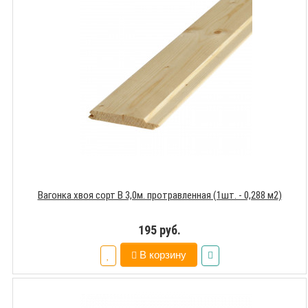
Вагонка хвоя сорт В 3,0м. протравленная (1шт. - 0,288 м2)
195 руб.
В корзину