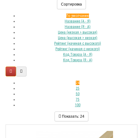
Сортировка
По умолчанию
Название (А - Я)
Название (Я - А)
Цена (низкая > высокая)
Цена (высокая > низкая)
Рейтинг (начиная с высокого)
Рейтинг (начиная с низкого)
Код Товара (А - Я)
Код Товара (Я - А)
24
25
50
75
100
Показать:
24