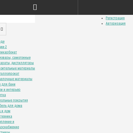
Сравнение товаров (0)
Закладки (0)
Личный кабинет
Регистрация
Авторизация
зде
ции-2
ликарбонат
мовары, самогонные
параты, дистилляторы
роительные материалы
таллопрокат
делочные материалы
е для бани
ои и интерьер
итка
польные покрытия
бель для дома
д и дом
нтехника
опление и
доснабжение
стницы