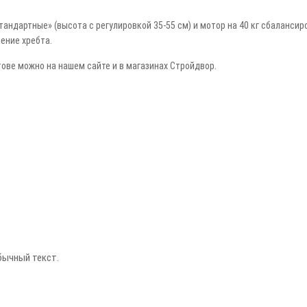
тандартные» (высота с регулировкой 35-55 см)
и
мотор на 40 кг сбалансир
ление хребта.
тове можно на нашем сайте и в магазинах Стройдвор.
бычный текст.