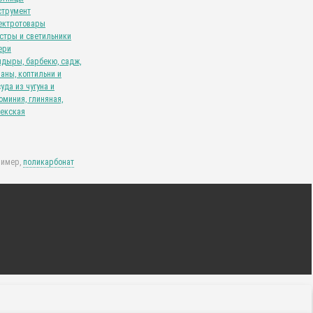
струмент
ектротовары
стры и светильники
ери
ндыры, барбекю, садж,
аны, коптильни и
уда из чугуна и
миния, глиняная,
бекская
ример,
поликарбонат