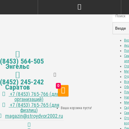
Везде
Ве
Ак
По
Са
 (8453) 564-505
ап
Энгельс
Ст
Ме
От
 (8452) 245-242
Вс
Саратов
0
Об
Пл
+7 (8453) 765-766 (для
На
организаций)
Ме
+7 (8453) 765-765 (для
Са
Ваша корзина пуста!
физлиц)
Са
magazin@stroydvor2002.ru
От
во
Ле