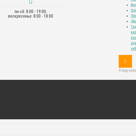
Ин
Эл
пн-сб: 8:00 - 19:00;
воскресенье: 8:00 - 18:00
Лю
Дв
Та
каз
пос
алю
уз
Я ищу, нап