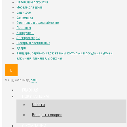
Напольные покрытия
Мебель для дома
Сад и дом
Сантехника
Отопление и водоснабжение
Лестницы
Инструмент
Электротовары
Люстры и светильники
Двери
Тандыры, барбекю, садж, казаны, коптильни и посуда из чугуна и
алюминия, глиняная, узбекская
Я ищу, например,
печь
ГЛАВНАЯ
ПОКУПАТЕЛЯМ
Оплата
Возврат товаров
О КОМПАНИИ