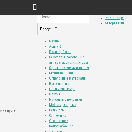
Сравнение товаров (0)
Закладки (0)
Личный кабинет
Регистрация
Авторизация
Везде
Везде
Акции-2
Поликарбонат
Самовары, самогонные
аппараты, дистилляторы
Строительные материалы
Металлопрокат
Отделочные материалы
Все для бани
Обои и интерьер
Плитка
Напольные покрытия
Мебель для дома
Сад и дом
ина пуста!
Сантехника
Отопление и
водоснабжение
Лестницы