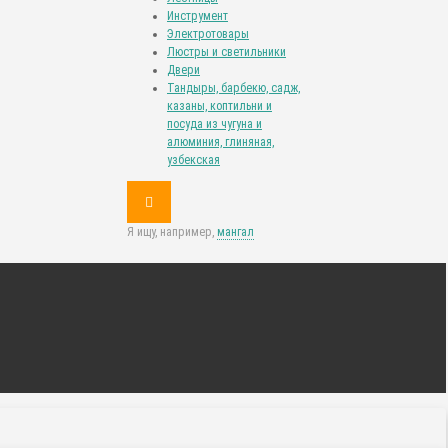
Инструмент
Электротовары
Люстры и светильники
Двери
Тандыры, барбекю, садж,
казаны, коптильни и
посуда из чугуна и
алюминия, глиняная,
узбекская
Я ищу, например,
мангал