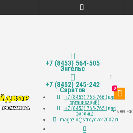
+7 (8453) 564-505
Энгельс
+7 (8452) 245-242
Саратов
0
+7 (8453) 765-766 (для
организаций)
+7 (8453) 765-765 (для
Ваша корз
физлиц)
magazin@stroydvor2002.ru