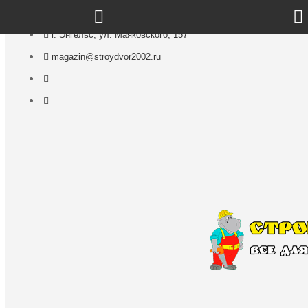
г. Энгельс, ул. Маяковского, 157
magazin@stroydvor2002.ru