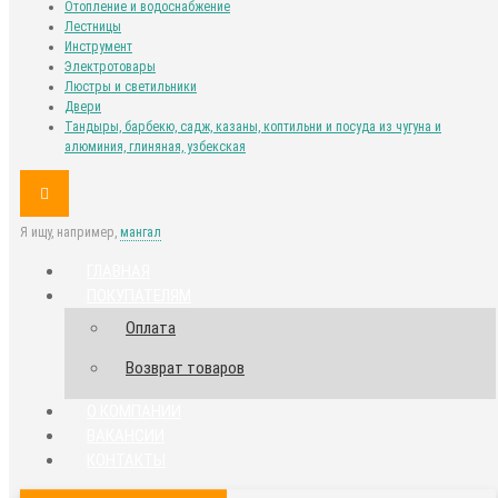
Отопление и водоснабжение
Лестницы
Инструмент
Электротовары
Люстры и светильники
Двери
Тандыры, барбекю, садж, казаны, коптильни и посуда из чугуна и
алюминия, глиняная, узбекская
Я ищу, например,
мангал
ГЛАВНАЯ
ПОКУПАТЕЛЯМ
Оплата
Возврат товаров
О КОМПАНИИ
ВАКАНСИИ
КОНТАКТЫ