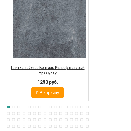
90
В к
Плитка 600х600 Бенталь Рельеф матовый
TP66M35Y
1290 руб.
В корзину