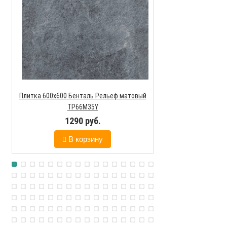
Плитка 600х600 Бенталь Рельеф матовый
Плитка 151х6
TP66M35Y
1290 руб.
90
В корзину
В к