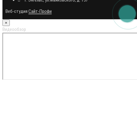
Веб-студия
Сайт-Профи
×
Видеообзор