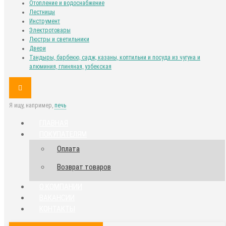
Отопление и водоснабжение
Лестницы
Инструмент
Электротовары
Люстры и светильники
Двери
Тандыры, барбекю, садж, казаны, коптильни и посуда из чугуна и
алюминия, глиняная, узбекская
Я ищу, например,
печь
ГЛАВНАЯ
ПОКУПАТЕЛЯМ
Оплата
Возврат товаров
О КОМПАНИИ
ВАКАНСИИ
КОНТАКТЫ