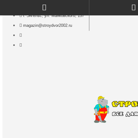
г. Энгельс, ул. Маяковского, 157
magazin@stroydvor2002.ru