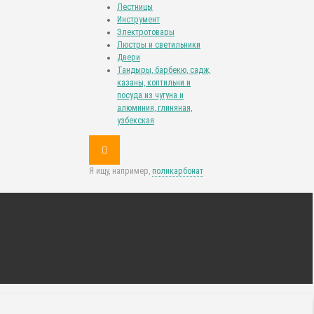
Лестницы
Инструмент
Электротовары
Люстры и светильники
Двери
Тандыры, барбекю, садж,
казаны, коптильни и
посуда из чугуна и
алюминия, глиняная,
узбекская
Я ищу, например,
поликарбонат