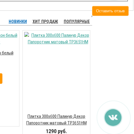
Оставить отзыв
НОВИНКИ
ХИТ ПРОДАЖ
ПОПУЛЯРНЫЕ
н белый
Плитка 300х600 
коричневый матов
1290 ру
В корз
Плитка 300х600 Палинур Декор
Папоротник матовый ТР3651НМ
1290 руб.