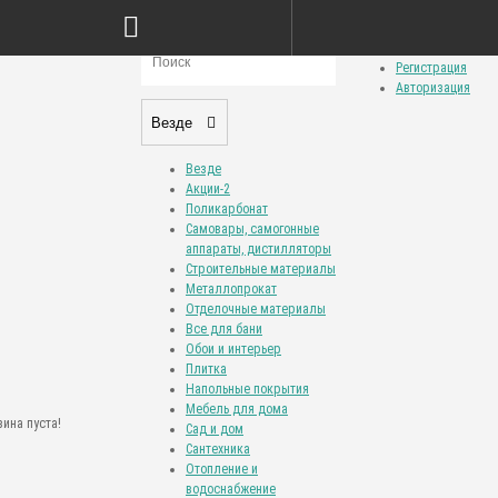
Сравнение товаров (0)
Закладки (0)
Личный кабинет
Регистрация
Авторизация
Везде
Везде
Акции-2
Поликарбонат
Самовары, самогонные
аппараты, дистилляторы
Строительные материалы
Металлопрокат
Отделочные материалы
Все для бани
Обои и интерьер
Плитка
Напольные покрытия
Мебель для дома
ина пуста!
Сад и дом
Сантехника
Отопление и
водоснабжение