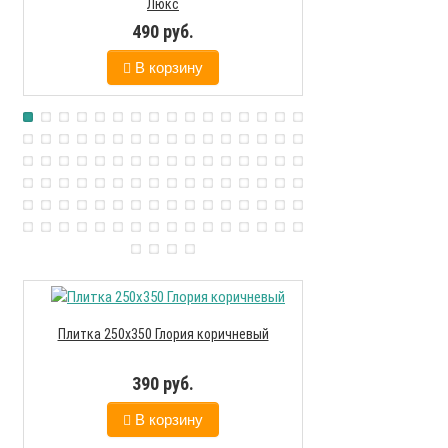
Люкс
490 руб.
В корзину
Плитка 250х350 Глория коричневый
Плитка 280х400 Ви
390 руб.
790
В корзину
В к