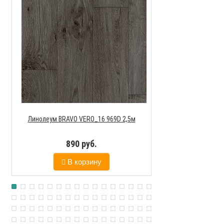
Линолеум BRAVO VERO_16 969D 2,5м
Линолеум BRAVO 
890 руб.
890
В корзину
В к