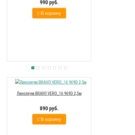
990 руб.
В к
В корзину
Линолеум BRAVO VERO_16 969D 2,5м
890 руб.
В корзину