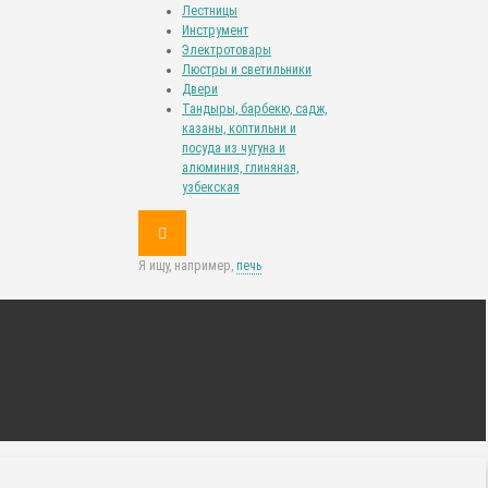
Лестницы
Инструмент
Электротовары
Люстры и светильники
Двери
Тандыры, барбекю, садж,
казаны, коптильни и
посуда из чугуна и
алюминия, глиняная,
узбекская
Я ищу, например,
печь