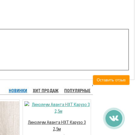
Оставить отзыв
НОВИНКИ
ХИТ ПРОДАЖ
ПОПУЛЯРНЫЕ
Линолеум Аванта НХТ Карузо 3
Линолеум Турбо Му
2,5м
2,5м