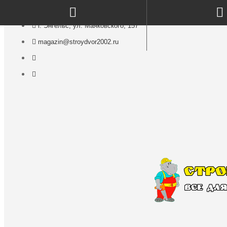
г. Энгельс, ул. Маяковского, 157
magazin@stroydvor2002.ru