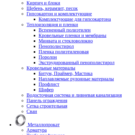
Кирпич и блоки
Щебень, керамзит, песок
Гипсокартон и комплектующие
Комплектующие для гипсокартона
Теплоизоляция и пленки
Вспененный полиэтилен
Кровельные пленки и мембраны
Минвата и стекловолокно
Пенополистирол
Пленка полиэтиленовая
Поролон
Экструдированный пенополистирол
Кровельные материалы
Битум, Праймер, Мастика
Наплавляемые рулонные материалы
Профлист
Шифер
Водосточная система и ливневая канализация
Панель ограждения
Сетка строительная
Сваи
Металлопрокат
Арматура