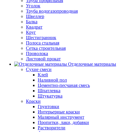
Труба профильная
Уголок
Труба водогазопроводная
Швеллер
Балка
Квадрат
Круг
Шестигранник
Полоса стальная
Сетка строительная
Проволока
Листовой прокат
Отделочные материалы
Сухие смеси
Клей
Наливной пол
Цементно-песчаная смесь
Шпатлевка
Штукатурка
Краски
Грунтовки
Интерьерные краски
Малярный инструмент
Пропитки, лаки, добавки
Растворители