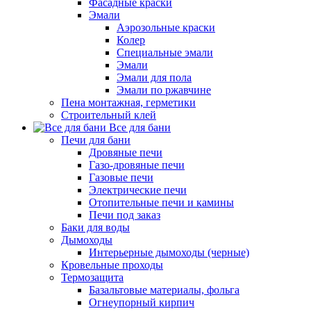
Фасадные краски
Эмали
Аэрозольные краски
Колер
Специальные эмали
Эмали
Эмали для пола
Эмали по ржавчине
Пена монтажная, герметики
Строительный клей
Все для бани
Печи для бани
Дровяные печи
Газо-дровяные печи
Газовые печи
Электрические печи
Отопительные печи и камины
Печи под заказ
Баки для воды
Дымоходы
Интерьерные дымоходы (черные)
Кровельные проходы
Термозащита
Базальтовые материалы, фольга
Огнеупорный кирпич