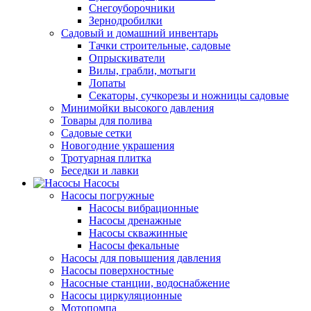
Снегоуборочники
Зернодробилки
Садовый и домашний инвентарь
Тачки строительные, садовые
Опрыскиватели
Вилы, грабли, мотыги
Лопаты
Секаторы, сучкорезы и ножницы садовые
Минимойки высокого давления
Товары для полива
Садовые сетки
Новогодние украшения
Тротуарная плитка
Беседки и лавки
Насосы
Насосы погружные
Насосы вибрационные
Насосы дренажные
Насосы скважинные
Насосы фекальные
Насосы для повышения давления
Насосы поверхностные
Насосные станции, водоснабжение
Насосы циркуляционные
Мотопомпа