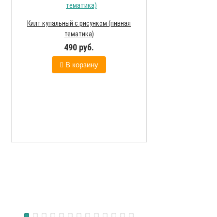
Килт купальный с рисунком (пивная
Килт купальный 
тематика)
тем
490 руб.
590
В корзину
В к