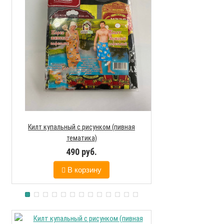
Килт купальный с рисунком (пивная
Килт купальный 
тематика)
тем
490 руб.
590
В корзину
В к