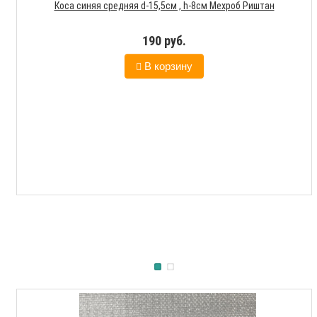
Коса синяя средняя d-15,5см , h-8см Мехроб Риштан
190 руб.
В корзину