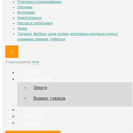
Отопление и водоснабжение
Лестницы
Инструмент
Электротовары
Люстры и светильники
Двери
Тандыры, барбекю, садж, казаны, коптильни и посуда из чугуна и
алюминия, глиняная, узбекская
Я ищу, например,
печь
ГЛАВНАЯ
ПОКУПАТЕЛЯМ
Оплата
Возврат товаров
О КОМПАНИИ
ВАКАНСИИ
КОНТАКТЫ