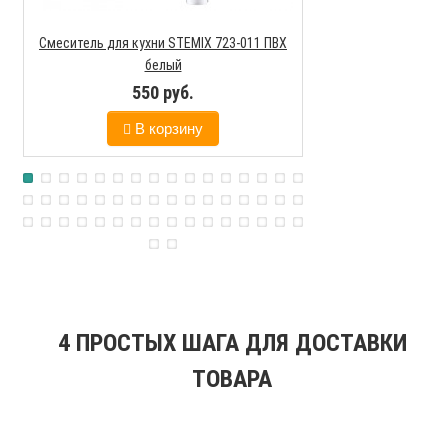
Смеситель для кухни STEMIX 723-011 ПВХ
Смеситель для кух
белый
G096010 моно
550 руб.
890
В корзину
В к
4 ПРОСТЫХ ШАГА ДЛЯ ДОСТАВКИ
ТОВАРА