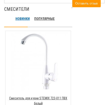
Оставить отзыв
СМЕСИТЕЛИ
НОВИНКИ
ПОПУЛЯРНЫЕ
Смеситель для кухни STEMIX 723-011 ПВХ
Смеситель для кух
белый
G096010 моно