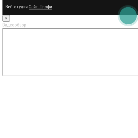
Веб-студия
Сайт-Профи
×
Видеообзор