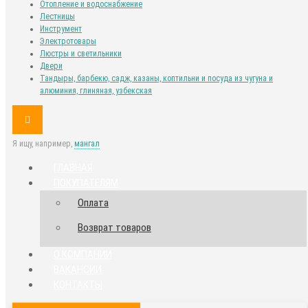
Отопление и водоснабжение
Лестницы
Инструмент
Электротовары
Люстры и светильники
Двери
Тандыры, барбекю, садж, казаны, коптильни и посуда из чугуна и
алюминия, глиняная, узбекская
Я ищу, например,
мангал
ГЛАВНАЯ
ПОКУПАТЕЛЯМ
Оплата
Возврат товаров
О КОМПАНИИ
ВАКАНСИИ
КОНТАКТЫ