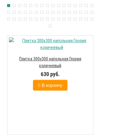
Плитка керамичес
Плитка 300х300 напольная Глория
коричневый
119
630 руб.
В к
В корзину