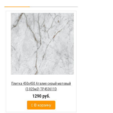
Плитка 450х450
матовый (2,0
129
В к
Плитка 450х450 Аталия серый матовый
(2,025м2) ТР453611D
1290 руб.
В корзину