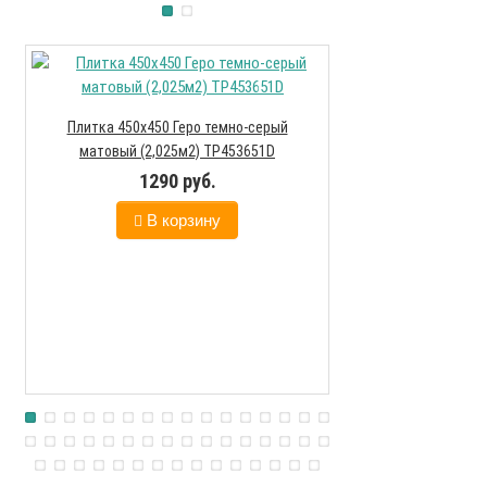
Плитка 450х450 Геро темно-серый
Плитка 450х450 Си
матовый (2,025м2) ТР453651D
(2,025м2
1290 руб.
129
В корзину
В к