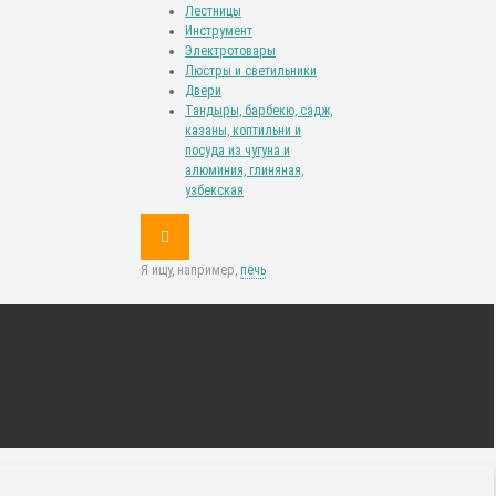
Лестницы
Инструмент
Электротовары
Люстры и светильники
Двери
Тандыры, барбекю, садж,
казаны, коптильни и
посуда из чугуна и
алюминия, глиняная,
узбекская
Я ищу, например,
печь