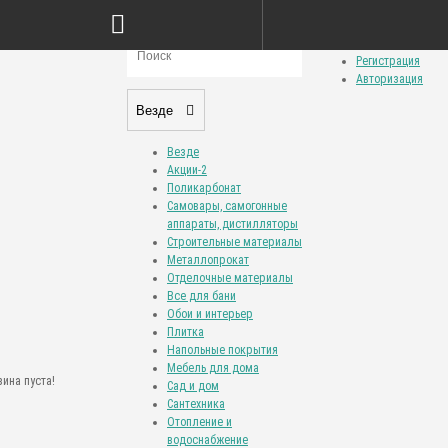
Сравнение товаров (0)
Закладки (0)
Личный кабинет
Регистрация
Авторизация
Везде
Везде
Акции-2
Поликарбонат
Самовары, самогонные
аппараты, дистилляторы
Строительные материалы
Металлопрокат
Отделочные материалы
Все для бани
Обои и интерьер
Плитка
Напольные покрытия
Мебель для дома
ина пуста!
Сад и дом
Сантехника
Отопление и
водоснабжение