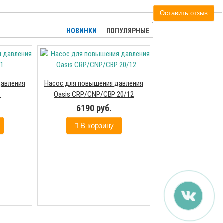
Оставить отзыв
НОВИНКИ
ПОПУЛЯРНЫЕ
давления
Насос для повышения давления
1
Oasis CRP/CNP/CBP 20/12
Насос для повышен
Oasis СЕ-25/6 с э
6190 руб.
управлен
6650 ру
В корзину
В корз