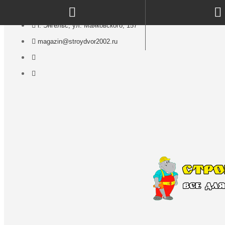
г. Энгельс, ул. Маяковского, 157
magazin@stroydvor2002.ru