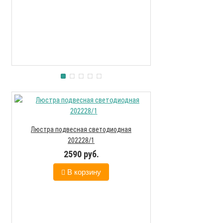
Люстра подвесная светодиодная
Подсветка Apeyron 
202228/1
2590 руб.
190
В корзину
В к