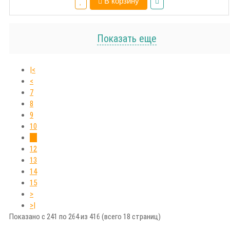
В корзину
Показать еще
|<
<
7
8
9
10
11
12
13
14
15
>
>|
Показано с 241 по 264 из 416 (всего 18 страниц)