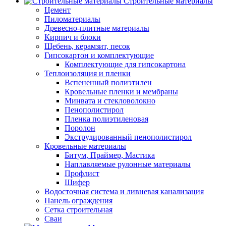
Строительные материалы
Цемент
Пиломатериалы
Древесно-плитные материалы
Кирпич и блоки
Щебень, керамзит, песок
Гипсокартон и комплектующие
Комплектующие для гипсокартона
Теплоизоляция и пленки
Вспененный полиэтилен
Кровельные пленки и мембраны
Минвата и стекловолокно
Пенополистирол
Пленка полиэтиленовая
Поролон
Экструдированный пенополистирол
Кровельные материалы
Битум, Праймер, Мастика
Наплавляемые рулонные материалы
Профлист
Шифер
Водосточная система и ливневая канализация
Панель ограждения
Сетка строительная
Сваи