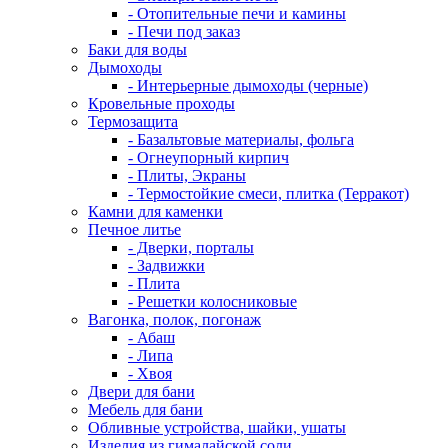
- Отопительные печи и камины
- Печи под заказ
Баки для воды
Дымоходы
- Интерьерные дымоходы (черные)
Кровельные проходы
Термозащита
- Базальтовые материалы, фольга
- Огнеупорный кирпич
- Плиты, Экраны
- Термостойкие смеси, плитка (Терракот)
Камни для каменки
Печное литье
- Дверки, порталы
- Задвижки
- Плита
- Решетки колосниковые
Вагонка, полок, погонаж
- Абаш
- Липа
- Хвоя
Двери для бани
Мебель для бани
Обливные устройства, шайки, ушаты
Изделия из гималайской соли