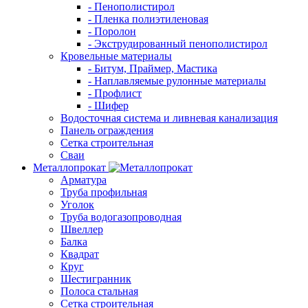
- Пенополистирол
- Пленка полиэтиленовая
- Поролон
- Экструдированный пенополистирол
Кровельные материалы
- Битум, Праймер, Мастика
- Наплавляемые рулонные материалы
- Профлист
- Шифер
Водосточная система и ливневая канализация
Панель ограждения
Сетка строительная
Сваи
Металлопрокат
Арматура
Труба профильная
Уголок
Труба водогазопроводная
Швеллер
Балка
Квадрат
Круг
Шестигранник
Полоса стальная
Сетка строительная