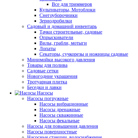
Все для триммеров
Культиваторы, Мотоблоки
Снегоуборочники
Зернодробилки
Садовый и домашний инвентарь
Тачки строительные, садовые
Опрыскиватели
Вилы, грабли, мотыги
Лопаты
Секаторы, сучкорезы и ножницы садовые
Минимойки высокого давления
Товары для полива
Садовые сетки
Новогодние украшения
Тротуарная плитка
Беседки и лавки
Насосы
Насосы погружные
Насосы вибрационные
Насосы дренажные
Насосы скважинные
Насосы фекальные
Насосы для повышения давления
Насосы поверхностные
Насосные станции, водоснабжение