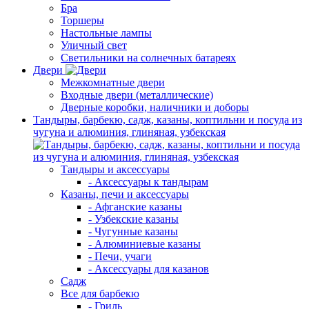
Бра
Торшеры
Настольные лампы
Уличный свет
Светильники на солнечных батареях
Двери
Межкомнатные двери
Входные двери (металлические)
Дверные коробки, наличники и доборы
Тандыры, барбекю, садж, казаны, коптильни и посуда из
чугуна и алюминия, глиняная, узбекская
Тандыры и аксессуары
- Аксессуары к тандырам
Казаны, печи и аксессуары
- Афганские казаны
- Узбекские казаны
- Чугунные казаны
- Алюминиевые казаны
- Печи, учаги
- Аксессуары для казанов
Садж
Все для барбекю
- Гриль