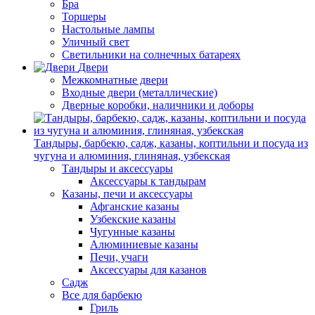
Бра
Торшеры
Настольные лампы
Уличный свет
Светильники на солнечных батареях
Двери
Межкомнатные двери
Входные двери (металлические)
Дверные коробки, наличники и доборы
Тандыры, барбекю, садж, казаны, коптильни и посуда из
чугуна и алюминия, глиняная, узбекская
Тандыры и аксессуары
Аксессуары к тандырам
Казаны, печи и аксессуары
Афганские казаны
Узбекские казаны
Чугунные казаны
Алюминиевые казаны
Печи, учаги
Аксессуары для казанов
Садж
Все для барбекю
Гриль