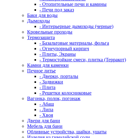
- Отопительные печи и камины
- Печи под заказ
Баки для воды
Дымоходы
- Интерьерные дымоходы (черные)
Кровельные проходы
Термозащита
- Базальтовые материалы, фольга
- Огнеупорный кирпич
- Плиты, Экраны
- Термостойкие смеси, плитка (Терракот)
Камни для каменки
Печное литье
- Дверки, порталы
- Задвижки
- Плита
- Решетки колосниковые
Вагонка, полок, погонаж
- Абаш
- Липа
- Хвоя
Двери для бани
Мебель для бани
Обливные устройства, шайки, ушаты
Изделия из гималайской соли