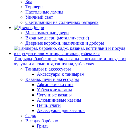
Бра
Торшеры
Настольные лампы
Уличный свет
Светильники на солнечных батареях
Двери
Межкомнатные двери
Входные двери (металлические)
Дверные коробки, наличники и доборы
Тандыры, барбекю, садж, казаны, коптильни и посуда из
чугуна и алюминия, глиняная, узбекская
Тандыры и аксессуары
Аксессуары к тандырам
Казаны, печи и аксессуары
Афганские казаны
Узбекские казаны
Чугунные казаны
Алюминиевые казаны
Печи, учаги
Аксессуары для казанов
Садж
Все для барбекю
Гриль