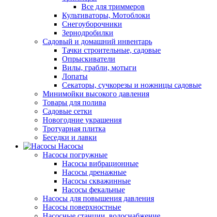
Все для триммеров
Культиваторы, Мотоблоки
Снегоуборочники
Зернодробилки
Садовый и домашний инвентарь
Тачки строительные, садовые
Опрыскиватели
Вилы, грабли, мотыги
Лопаты
Секаторы, сучкорезы и ножницы садовые
Минимойки высокого давления
Товары для полива
Садовые сетки
Новогодние украшения
Тротуарная плитка
Беседки и лавки
Насосы
Насосы погружные
Насосы вибрационные
Насосы дренажные
Насосы скважинные
Насосы фекальные
Насосы для повышения давления
Насосы поверхностные
Насосные станции, водоснабжение