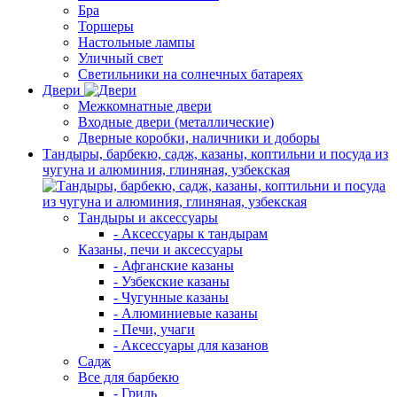
Бра
Торшеры
Настольные лампы
Уличный свет
Светильники на солнечных батареях
Двери
Межкомнатные двери
Входные двери (металлические)
Дверные коробки, наличники и доборы
Тандыры, барбекю, садж, казаны, коптильни и посуда из
чугуна и алюминия, глиняная, узбекская
Тандыры и аксессуары
- Аксессуары к тандырам
Казаны, печи и аксессуары
- Афганские казаны
- Узбекские казаны
- Чугунные казаны
- Алюминиевые казаны
- Печи, учаги
- Аксессуары для казанов
Садж
Все для барбекю
- Гриль