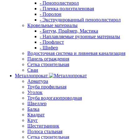
- Пенополистирол
- Пленка полиэтиленовая
- Поролон
- Экструдированный пенополистирол
Кровельные материалы
- Битум, Праймер, Мастика
- Наплавляемые рулонные материалы
- Профлист
- Шифер
Водосточная система и ливневая канализация
Панель ограждения
Сетка строительная
Сваи
Металлопрокат
Арматура
Труба профильная
Уголок
Труба водогазопроводная
Швеллер
Балка
Квадрат
Круг
Шестигранник
Полоса стальная
Сетка строительная