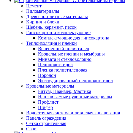
Строительные материалы
Цемент
Пиломатериалы
Древесно-плитные материалы
Кирпич и блоки
Щебень, керамзит, песок
Гипсокартон и комплектующие
Комплектующие для гипсокартона
Теплоизоляция и пленки
Вспененный полиэтилен
Кровельные пленки и мембраны
Минвата и стекловолокно
Пенополистирол
Пленка полиэтиленовая
Поролон
Экструдированный пенополистирол
Кровельные материалы
Битум, Праймер, Мастика
Наплавляемые рулонные материалы
Профлист
Шифер
Водосточная система и ливневая канализация
Панель ограждения
Сетка строительная
Сваи