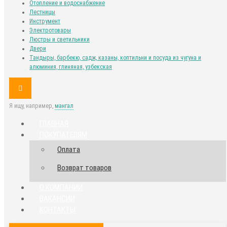
Отопление и водоснабжение
Лестницы
Инструмент
Электротовары
Люстры и светильники
Двери
Тандыры, барбекю, садж, казаны, коптильни и посуда из чугуна и
алюминия, глиняная, узбекская
Я ищу, например,
мангал
ГЛАВНАЯ
ПОКУПАТЕЛЯМ
Оплата
Возврат товаров
О КОМПАНИИ
ВАКАНСИИ
КОНТАКТЫ