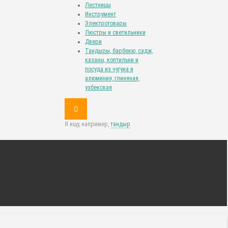
Лестницы
Инструмент
Электротовары
Люстры и светильники
Двери
Тандыры, барбекю, садж,
казаны, коптильни и
посуда из чугуна и
алюминия, глиняная,
узбекская
Я ищу, например,
тандыр