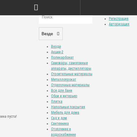
Сравнение товаров (0)
Закладки (0)
Личный кабинет
Регистрация
Авторизация
Везде
Везде
Акции-2
Поликарбонат
Самовары, самогонные
аппараты, дистилляторы
Строительные материалы
Металлопрокат
Отделочные материалы
Все для бани
Обои и интерьер
Плитка
Напольные покрытия
Мебель для дома
ина пуста!
Сад и дом
Сантехника
Отопление и
водоснабжение