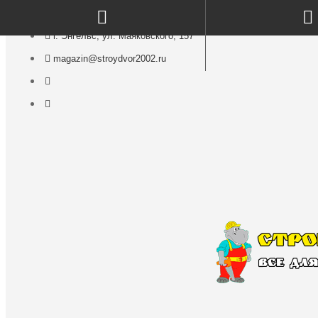
г. Энгельс, ул. Маяковского, 157
magazin@stroydvor2002.ru