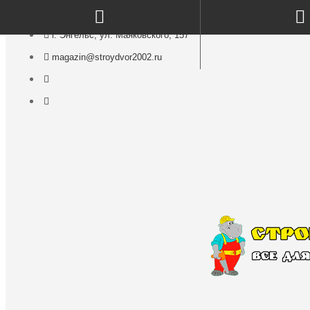
г. Энгельс, ул. Маяковского, 157
magazin@stroydvor2002.ru