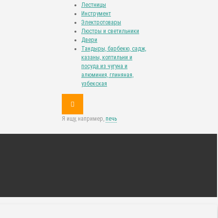
Лестницы
Инструмент
Электротовары
Люстры и светильники
Двери
Тандыры, барбекю, садж,
казаны, коптильни и
посуда из чугуна и
алюминия, глиняная,
узбекская
Я ищу, например,
печь