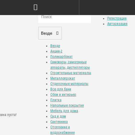
Сравнение товаров (0)
Закладки (0)
Личный кабинет
Регистрация
Авторизация
Везде
Везде
Акции-2
Поликарбонат
Самовары, самогонные
аппараты, дистилляторы
Строительные материалы
Металлопрокат
Отделочные материалы
Все для бани
Обои и интерьер
Плитка
Напольные покрытия
Мебель для дома
ина пуста!
Сад и дом
Сантехника
Отопление и
водоснабжение