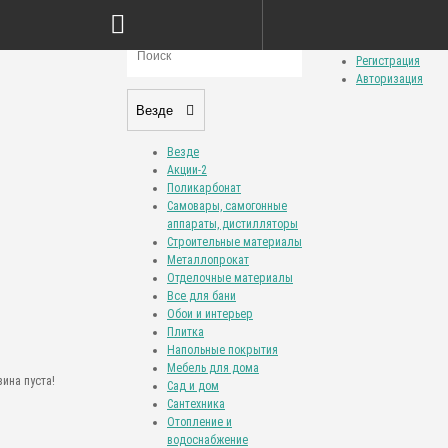
Сравнение товаров (0)
Закладки (0)
Личный кабинет
Регистрация
Авторизация
Везде
Везде
Акции-2
Поликарбонат
Самовары, самогонные
аппараты, дистилляторы
Строительные материалы
Металлопрокат
Отделочные материалы
Все для бани
Обои и интерьер
Плитка
Напольные покрытия
Мебель для дома
ина пуста!
Сад и дом
Сантехника
Отопление и
водоснабжение