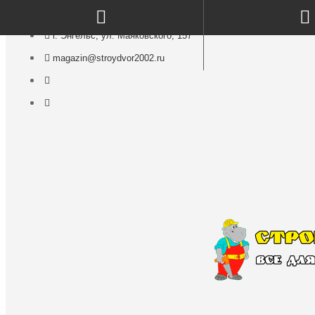
г. Энгельс, ул. Маяковского, 157
magazin@stroydvor2002.ru