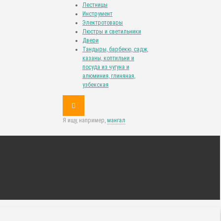
Лестницы
Инструмент
Электротовары
Люстры и светильники
Двери
Тандыры, барбекю, садж,
казаны, коптильни и
посуда из чугуна и
алюминия, глиняная,
узбекская
Я ищу, например,
мангал