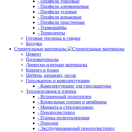
- Профили торцевые
- Профили алюминиевые
- Профили угловые
- Профили коньковые
- Профили пристенные
- Термошайбы
- Термоленты
Готовые теплицы и грядки
Беседки
Строительные материалы
Цемент
Пиломатериалы
Древесно-плитные материалы
Кирпич и блоки
Щебень, керамзит, песок
Гипсокартон и комплектующие
- Комплектующие для гипсокартона
Теплоизоляция и пленки
- Вспененный полиэтилен
- Кровельные пленки и мембраны
- Минвата и стекловолокно
- Пенополистирол
- Пленка полиэтиленовая
- Поролон
- Экструдированный пенополистирол