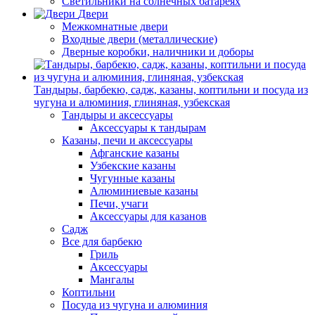
Светильники на солнечных батареях
Двери
Межкомнатные двери
Входные двери (металлические)
Дверные коробки, наличники и доборы
Тандыры, барбекю, садж, казаны, коптильни и посуда из
чугуна и алюминия, глиняная, узбекская
Тандыры и аксессуары
Аксессуары к тандырам
Казаны, печи и аксессуары
Афганские казаны
Узбекские казаны
Чугунные казаны
Алюминиевые казаны
Печи, учаги
Аксессуары для казанов
Садж
Все для барбекю
Гриль
Аксессуары
Мангалы
Коптильни
Посуда из чугуна и алюминия