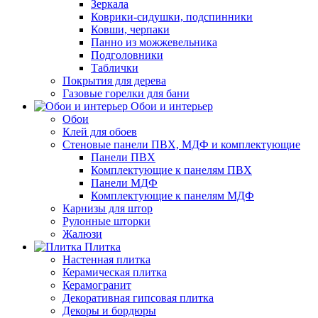
Зеркала
Коврики-сидушки, подспинники
Ковши, черпаки
Панно из можжевельника
Подголовники
Таблички
Покрытия для дерева
Газовые горелки для бани
Обои и интерьер
Обои
Клей для обоев
Стеновые панели ПВХ, МДФ и комплектующие
Панели ПВХ
Комплектующие к панелям ПВХ
Панели МДФ
Комплектующие к панелям МДФ
Карнизы для штор
Рулонные шторки
Жалюзи
Плитка
Настенная плитка
Керамическая плитка
Керамогранит
Декоративная гипсовая плитка
Декоры и бордюры