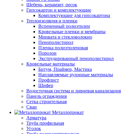
Щебень, керамзит, песок
Гипсокартон и комплектующие
Комплектующие для гипсокартона
Теплоизоляция и пленки
Вспененный полиэтилен
Кровельные пленки и мембраны
Минвата и стекловолокно
Пенополистирол
Пленка полиэтиленовая
Поролон
Экструдированный пенополистирол
Кровельные материалы
Битум, Праймер, Мастика
Наплавляемые рулонные материалы
Профлист
Шифер
Водосточная система и ливневая канализация
Панель ограждения
Сетка строительная
Сваи
Металлопрокат
Арматура
Труба профильная
Уголок
Труба водогазопроводная